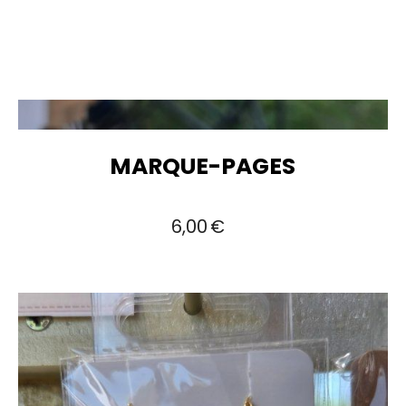
MARQUE-PAGES
6,00
€