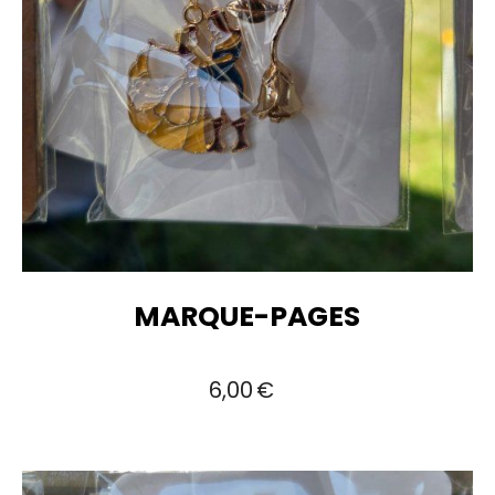
MARQUE-PAGES
6,00
€