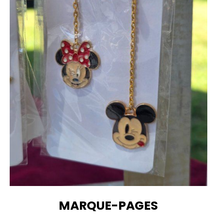
MARQUE-PAGES