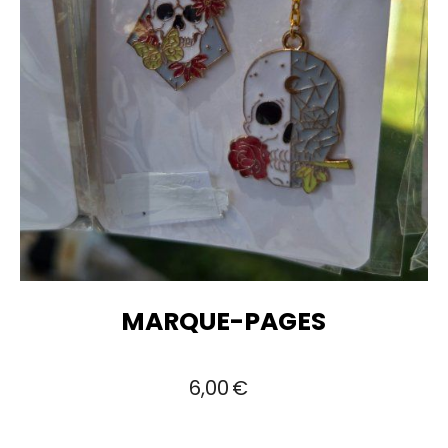
MARQUE-PAGES
6,00
€