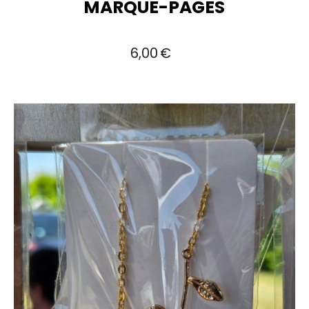
MARQUE-PAGES
6,00
€