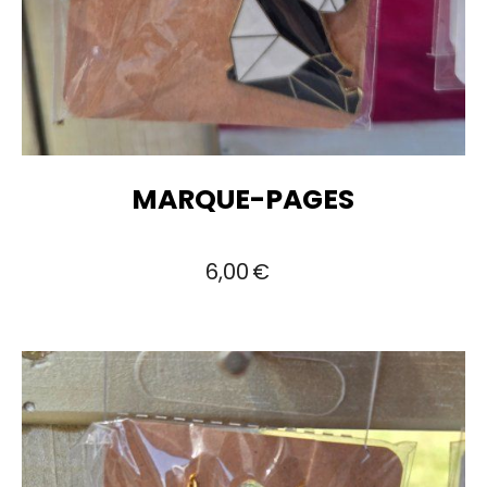
MARQUE-PAGES
6,00
€