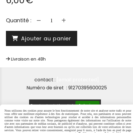
6,00
€
Quantité :
Ajouter au panier
Livraison en 48h
contact :
[email protected]
Numéro de siret : 91270395600025
Autoriser
Facebook est désactivé.
Nous utilisons des cookies pour assurer le bon fonctionnement de notre site et analyser notre trafic et pour
vous offrir une meilleure expérience à des fins de statistiques. Pour cela, nos partenaires et nous peuvent
utiliser des cookies ou d'autres technologies pour stocker et accéder à des informations personnelles
comme votre visite sur notre site. Nous partageons également des informations sur l'utilisation de notre
site avec nos partenaires de médias sociaux, de publicité et d'analyse, qui peuvent combiner celles-ci avec
d'autres informations que vous leur avez fournies ou qu'ils ont collectées lors de votre utilisation de leurs
MENTIONS LÉGALES
SE RÉTRACTER
POLITIQUE DE
services. Vous pouvez retirer votre consentement, enregistré pour 6 mois, à l'aide du lien en pied de page