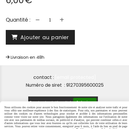
6,00
€
Quantité :
Ajouter au panier
Livraison en 48h
contact :
[email protected]
Numéro de siret : 91270395600025
Autoriser
Facebook est désactivé.
Nous utilisons des cookies pour assurer le bon fonctionnement de notre site et analyser notre trafic et pour
vous offrir une meilleure expérience à des fins de statistiques. Pour cela, nos partenaires et nous peuvent
utiliser des cookies ou d'autres technologies pour stocker et accéder à des informations personnelles
comme votre visite sur notre site. Nous partageons également des informations sur l'utilisation de notre
site avec nos partenaires de médias sociaux, de publicité et d'analyse, qui peuvent combiner celles-ci avec
d'autres informations que vous leur avez fournies ou qu'ils ont collectées lors de votre utilisation de leurs
MENTIONS LÉGALES
SE RÉTRACTER
POLITIQUE DE
services. Vous pouvez retirer votre consentement, enregistré pour 6 mois, à l'aide du lien en pied de page