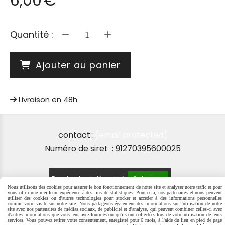
6,00
€
Quantité :
Ajouter au panier
Livraison en 48h
contact :
[email protected]
Numéro de siret : 91270395600025
Autoriser
Facebook est désactivé.
Nous utilisons des cookies pour assurer le bon fonctionnement de notre site et analyser notre trafic et pour
vous offrir une meilleure expérience à des fins de statistiques. Pour cela, nos partenaires et nous peuvent
utiliser des cookies ou d'autres technologies pour stocker et accéder à des informations personnelles
comme votre visite sur notre site. Nous partageons également des informations sur l'utilisation de notre
site avec nos partenaires de médias sociaux, de publicité et d'analyse, qui peuvent combiner celles-ci avec
d'autres informations que vous leur avez fournies ou qu'ils ont collectées lors de votre utilisation de leurs
MENTIONS LÉGALES
SE RÉTRACTER
POLITIQUE DE
services. Vous pouvez retirer votre consentement, enregistré pour 6 mois, à l'aide du lien en pied de page