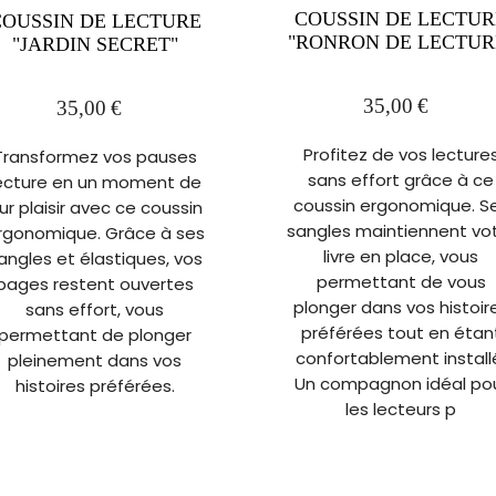
COUSSIN DE LECTUR
COUSSIN DE LECTURE
"RONRON DE LECTUR
"JARDIN SECRET"
35,00
€
35,00
€
Profitez de vos lecture
Transformez vos pauses
sans effort grâce à ce
ecture en un moment de
coussin ergonomique. S
ur plaisir avec ce coussin
sangles maintiennent vo
rgonomique. Grâce à ses
livre en place, vous
angles et élastiques, vos
permettant de vous
pages restent ouvertes
plonger dans vos histoir
sans effort, vous
préférées tout en étan
permettant de plonger
confortablement install
pleinement dans vos
Un compagnon idéal po
histoires préférées.
les lecteurs p