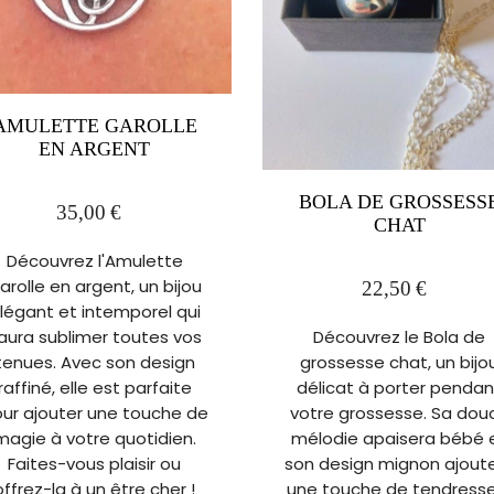
AMULETTE GAROLLE
EN ARGENT
BOLA DE GROSSESS
35,00
€
CHAT
Découvrez l'Amulette
arolle en argent, un bijou
22,50
€
légant et intemporel qui
Découvrez le Bola de
aura sublimer toutes vos
grossesse chat, un bijo
tenues. Avec son design
délicat à porter pendan
raffiné, elle est parfaite
votre grossesse. Sa dou
ur ajouter une touche de
mélodie apaisera bébé 
magie à votre quotidien.
son design mignon ajout
Faites-vous plaisir ou
une touche de tendress
offrez-la à un être cher !