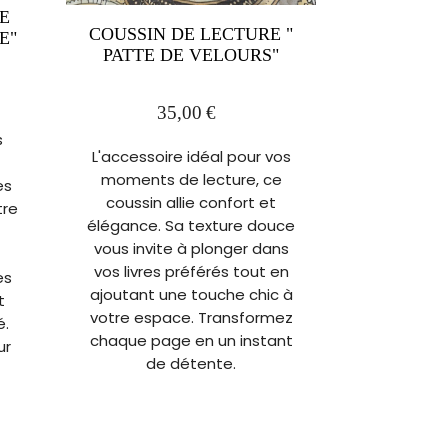
E
COUSSIN DE LECTURE "
E"
PATTE DE VELOURS"
35,00
€
s
L'accessoire idéal pour vos
moments de lecture, ce
es
coussin allie confort et
tre
élégance. Sa texture douce
vous invite à plonger dans
vos livres préférés tout en
es
ajoutant une touche chic à
t
votre espace. Transformez
é.
chaque page en un instant
ur
de détente.