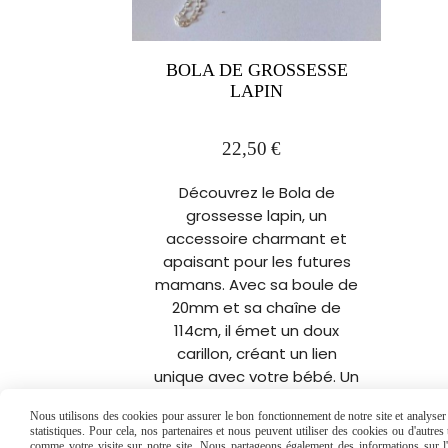
BOLA DE GROSSESSE
LAPIN
22,50
€
Découvrez le Bola de
grossesse lapin, un
accessoire charmant et
apaisant pour les futures
mamans. Avec sa boule de
20mm et sa chaîne de
114cm, il émet un doux
carillon, créant un lien
unique avec votre bébé. Un
compagnon idéal pour les
Nous utilisons des cookies pour assurer le bon fonctionnement de notre site et analyser n
moments de douceur
statistiques. Pour cela, nos partenaires et nous peuvent utiliser des cookies ou d'autre
comme votre visite sur notre site. Nous partageons également des informations sur l'u