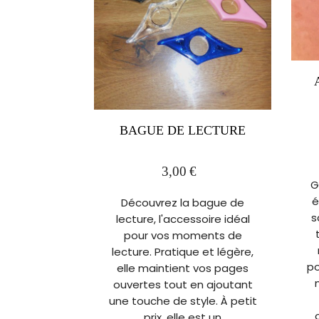
BAGUE DE LECTURE
3,00
€
G
é
Découvrez la bague de
s
lecture, l'accessoire idéal
pour vos moments de
lecture. Pratique et légère,
po
elle maintient vos pages
ouvertes tout en ajoutant
une touche de style. À petit
prix, elle est un