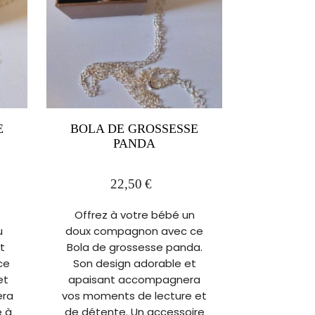
E
BOLA DE GROSSESSE
PANDA
22,50
€
Offrez à votre bébé un
u
doux compagnon avec ce
t
Bola de grossesse panda.
ce
Son design adorable et
et
apaisant accompagnera
era
vos moments de lecture et
e à
de détente. Un accessoire