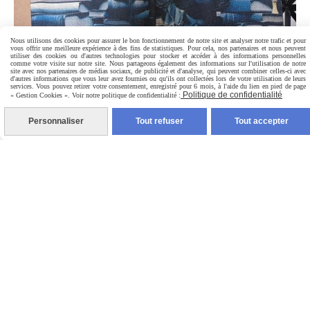
Nous utilisons des cookies pour assurer le bon fonctionnement de notre site et analyser notre trafic et pour
vous offrir une meilleure expérience à des fins de statistiques. Pour cela, nos partenaires et nous peuvent
utiliser des cookies ou d'autres technologies pour stocker et accéder à des informations personnelles
comme votre visite sur notre site. Nous partageons également des informations sur l'utilisation de notre
site avec nos partenaires de médias sociaux, de publicité et d'analyse, qui peuvent combiner celles-ci avec
d'autres informations que vous leur avez fournies ou qu'ils ont collectées lors de votre utilisation de leurs
services. Vous pouvez retirer votre consentement, enregistré pour 6 mois, à l'aide du lien en pied de page
Politique de confidentialité
« Gestion Cookies ». Voir notre politique de confidentialité :
TOTEBAG LIVRESQUE
Personnaliser
Tout refuser
Tout accepter
8,00
€
contact :
[email protected]
Numéro de siret : 91270395600025
Autoriser
Facebook est désactivé.