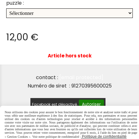
puzzle :
12,00
€
Article hors stock
contact :
[email protected]
Numéro de siret : 91270395600025
Autoriser
Facebook est désactivé.
Nous utilisons des cookies pour assurer le bon fonctionnement de notre site et analyser notre trafic et pour
vous offrir une meilleure expérience à des fins de statistiques. Pour cela, nos partenaires et nous peuvent
utiliser des cookies ou d'autres technologies pour stocker et accéder à des informations personnelles
comme votre visite sur notre site. Nous partageons également des informations sur l'utilisation de notre
site avec nos partenaires de médias sociaux, de publicité et d'analyse, qui peuvent combiner celles-ci avec
MENTIONS LÉGALES
SE RÉTRACTER
POLITIQUE DE
d'autres informations que vous leur avez fournies ou qu'ils ont collectées lors de votre utilisation de leurs
services. Vous pouvez retirer votre consentement, enregistré pour 6 mois, à l'aide du lien en pied de page
CONFIDENTIALITÉ
GESTION COOKIES
MON COMPTE
Politique de confidentialité
« Gestion Cookies ». Voir notre politique de confidentialité :