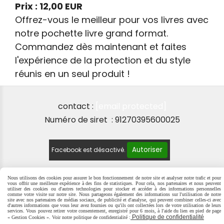
Prix : 12,00 EUR
Offrez-vous le meilleur pour vos livres avec
notre pochette livre grand format.
Commandez dès maintenant et faites
l'expérience de la protection et du style
réunis en un seul produit !
contact :
[email protected]
Numéro de siret : 91270395600025
Autoriser
Facebook est désactivé.
Nous utilisons des cookies pour assurer le bon fonctionnement de notre site et analyser notre trafic et pour
vous offrir une meilleure expérience à des fins de statistiques. Pour cela, nos partenaires et nous peuvent
MENTIONS LÉGALES
SE RÉTRACTER
POLITIQUE DE
utiliser des cookies ou d'autres technologies pour stocker et accéder à des informations personnelles
comme votre visite sur notre site. Nous partageons également des informations sur l'utilisation de notre
CONFIDENTIALITÉ
GESTION COOKIES
MON COMPTE
site avec nos partenaires de médias sociaux, de publicité et d'analyse, qui peuvent combiner celles-ci avec
d'autres informations que vous leur avez fournies ou qu'ils ont collectées lors de votre utilisation de leurs
CRÉER UN SITE INTERNET
services. Vous pouvez retirer votre consentement, enregistré pour 6 mois, à l'aide du lien en pied de page
Politique de confidentialité
« Gestion Cookies ». Voir notre politique de confidentialité :