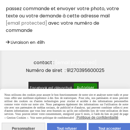
passez commande et envoyer votre photo, votre
texte ou votre demande à cette adresse mail
[email protected]
avec votre numéro de
commande
Livraison en 48h
contact :
[email protected]
Numéro de siret : 91270395600025
Autoriser
Facebook est désactivé.
Nous utilisons des cookies pour assurer le bon fonctionnement de notre site et analyser notre trafic et pour
vous offrir une meilleure expérience à des fins de statistiques. Pour cela, nos partenaires et nous peuvent
utiliser des cookies ou d'autres technologies pour stocker et accéder à des informations personnelles
comme votre visite sur notre site. Nous partageons également des informations sur l'utilisation de notre
site avec nos partenaires de médias sociaux, de publicité et d'analyse, qui peuvent combiner celles-ci avec
MENTIONS LÉGALES
SE RÉTRACTER
POLITIQUE DE
d'autres informations que vous leur avez fournies ou qu'ils ont collectées lors de votre utilisation de leurs
services. Vous pouvez retirer votre consentement, enregistré pour 6 mois, à l'aide du lien en pied de page
CONFIDENTIALITÉ
GESTION COOKIES
MON COMPTE
Politique de confidentialité
« Gestion Cookies ». Voir notre politique de confidentialité :
CRÉER UN SITE INTERNET
Personnaliser
Tout refuser
Tout accepter